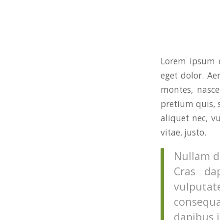
Lorem ipsum d
eget dolor. A
montes, nascet
pretium quis, 
aliquet nec, v
vitae, justo.
Nullam di
Cras da
vulputat
consequa
dapibus i