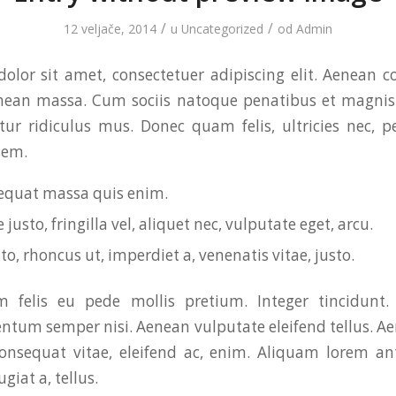
/
/
12 veljače, 2014
u
Uncategorized
od
Admin
olor sit amet, consectetuer adipiscing elit. Aenean 
enean massa. Cum sociis natoque penatibus et magnis 
ur ridiculus mus. Donec quam felis, ultricies nec, p
sem.
equat massa quis enim.
justo, fringilla vel, aliquet nec, vulputate eget, arcu.
to, rhoncus ut, imperdiet a, venenatis vitae, justo.
 felis eu pede mollis pretium. Integer tincidunt.
tum semper nisi. Aenean vulputate eleifend tellus. Aen
consequat vitae, eleifend ac, enim. Aliquam lorem an
ugiat a, tellus.