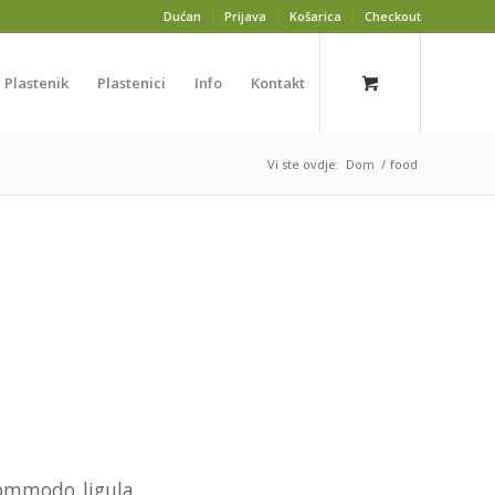
Dućan
Prijava
Košarica
Checkout
Plastenik
Plastenici
Info
Kontakt
Vi ste ovdje:
Dom
/
food
commodo ligula