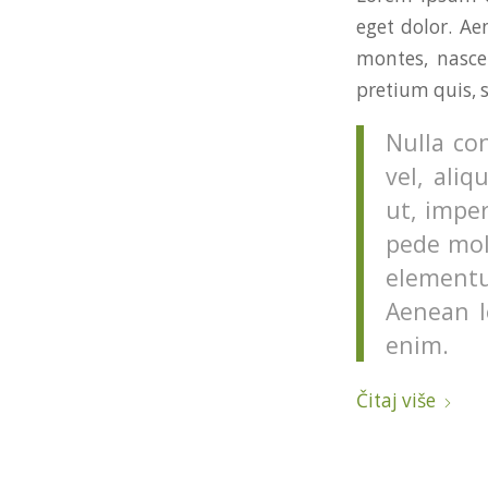
eget dolor. A
montes, nascet
pretium quis, 
Nulla co
vel, aliq
ut, imper
pede mol
elementu
Aenean le
enim.
Čitaj više