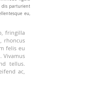
dis parturient
ellentesque eu,
 fringilla
o, rhoncus
m felis eu
s. Vivamus
d tellus.
eifend ac,