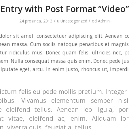
Entry with Post Format “Video”
/
/
24 prosinca, 2013
u
Uncategorized
od
Admin
olor sit amet, consectetuer adipiscing elit. Aenean 
enean massa. Cum sociis natoque penatibus et magnis 
ur ridiculus mus. Donec quam felis, ultricies nec, p
sem. Nulla consequat massa quis enim. Donec pede justo,
ulputate eget, arcu. In enim justo, rhoncus ut, imperdi
ctum felis eu pede mollis pretium. Integer 
pibus. Vivamus elementum semper nisi
e eleifend tellus. Aenean leo ligula, por
t vitae, eleifend ac, enim. Aliquam lo
n, viverra quis, feugiat a, tellus.