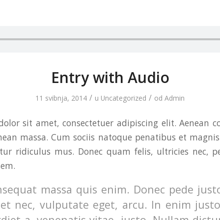
Entry with Audio
/
/
11 svibnja, 2014
u
Uncategorized
od
Admin
olor sit amet, consectetuer adipiscing elit. Aenean 
enean massa. Cum sociis natoque penatibus et magnis 
ur ridiculus mus. Donec quam felis, ultricies nec, p
sem.
nsequat massa quis enim. Donec pede justo,
uet nec, vulputate eget, arcu. In enim just
diet a, venenatis vitae, justo. Nullam dictu