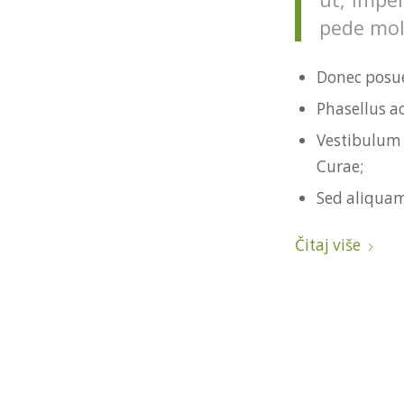
pede moll
Donec posue
Phasellus a
Vestibulum 
Curae;
Sed aliquam
Čitaj više