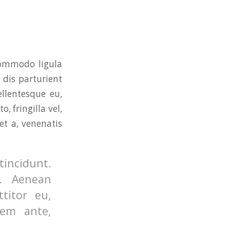
commodo ligula
dis parturient
ellentesque eu,
 fringilla vel,
et a, venenatis
tincidunt.
. Aenean
ttitor eu,
rem ante,