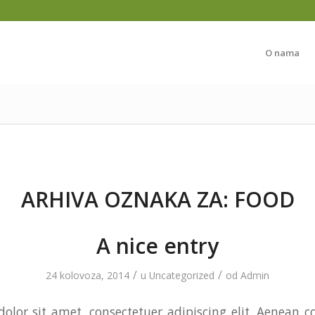
O nama
ARHIVA OZNAKA ZA:
FOOD
A nice entry
/
/
24 kolovoza, 2014
u
Uncategorized
od
Admin
olor sit amet, consectetuer adipiscing elit. Aenean 