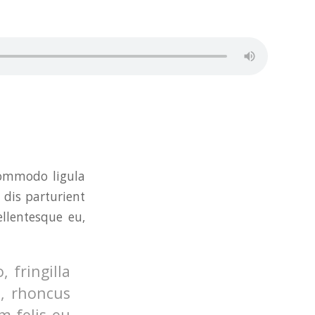
commodo ligula
dis parturient
ellentesque eu,
 fringilla
o, rhoncus
m felis eu