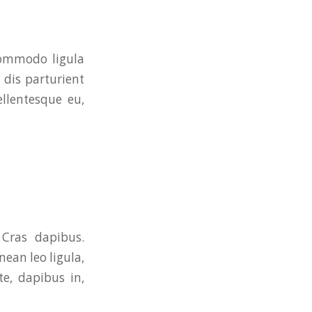
commodo ligula
dis parturient
ellentesque eu,
 Cras dapibus.
ean leo ligula,
te, dapibus in,