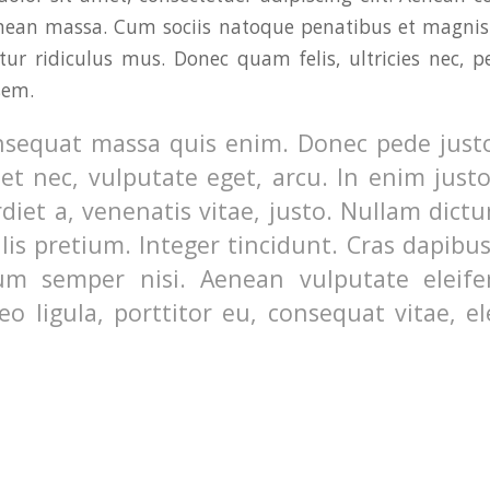
enean massa. Cum sociis natoque penatibus et magnis 
ur ridiculus mus. Donec quam felis, ultricies nec, p
sem.
nsequat massa quis enim. Donec pede justo,
uet nec, vulputate eget, arcu. In enim just
diet a, venenatis vitae, justo. Nullam dictu
lis pretium. Integer tincidunt. Cras dapibu
m semper nisi. Aenean vulputate eleifen
o ligula, porttitor eu, consequat vitae, el