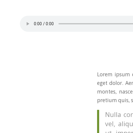
Lorem ipsum d
eget dolor. A
montes, nascet
pretium quis, 
Nulla co
vel, aliq
ut, imper