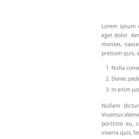
Lorem ipsum d
eget dolor. A
montes, nascet
pretium quis, 
Nulla cons
Donec pede 
In enim jus
Nullam dictum
Vivamus elemen
porttitor eu, 
viverra quis, fe