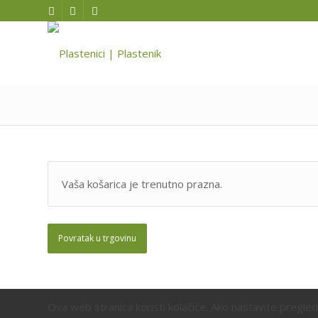
Vaša košarica je trenutno prazna.
Povratak u trgovinu
Ova web stranica koristi kolačiće. Ako nastavite pregle