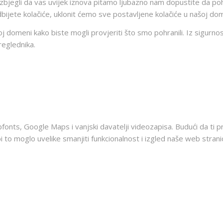
zbjegli da vas uvijek iznova pitamo ljubazno nam dopustite da pohra
 odbijete kolačiće, uklonit ćemo sve postavljene kolačiće u našoj do
omeni kako biste mogli provjeriti što smo pohranili. Iz sigurnosnih
eglednika.
fonts, Google Maps i vanjski davatelji videozapisa. Budući da ti 
 to moglo uvelike smanjiti funkcionalnost i izgled naše web stran