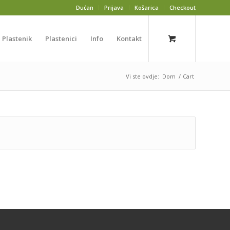
Dućan
Prijava
Košarica
Checkout
Plastenik
Plastenici
Info
Kontakt
Vi ste ovdje:
Dom
/
Cart