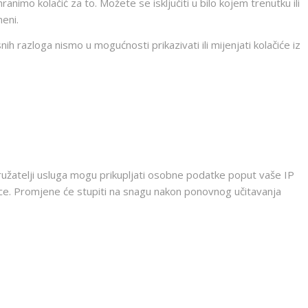
nimo kolačić za to. Možete se isključiti u bilo kojem trenutku ili
meni.
 razloga nismo u mogućnosti prikazivati ili mijenjati kolačiće iz
pružatelji usluga mogu prikupljati osobne podatke poput vaše IP
ice. Promjene će stupiti na snagu nakon ponovnog učitavanja