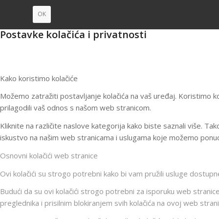
OK
Postavke kolačića i privatnosti
Kako koristimo kolačiće
Možemo zatražiti postavljanje kolačića na vaš uređaj. Koristimo ko
prilagodili vaš odnos s našom web stranicom.
Kliknite na različite naslove kategorija kako biste saznali više. 
iskustvo na našim web stranicama i uslugama koje možemo ponudi
Osnovni kolačići web stranice
Ovi kolačići su strogo potrebni kako bi vam pružili usluge dostupne
Budući da su ovi kolačići strogo potrebni za isporuku web stranice,
preglednika i prisilnim blokiranjem svih kolačića na ovoj web strani