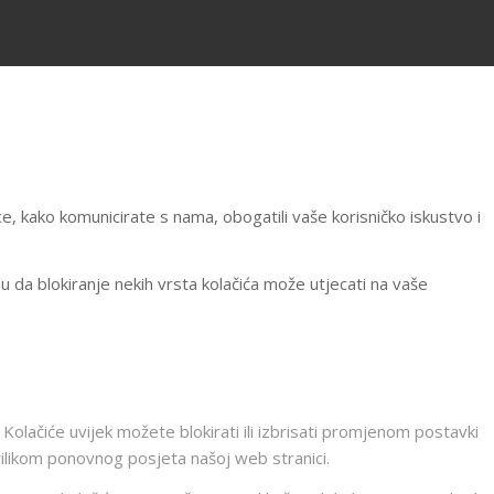
e, kako komunicirate s nama, obogatili vaše korisničko iskustvo i
mu da blokiranje nekih vrsta kolačića može utjecati na vaše
Kolačiće uvijek možete blokirati ili izbrisati promjenom postavki
 prilikom ponovnog posjeta našoj web stranici.