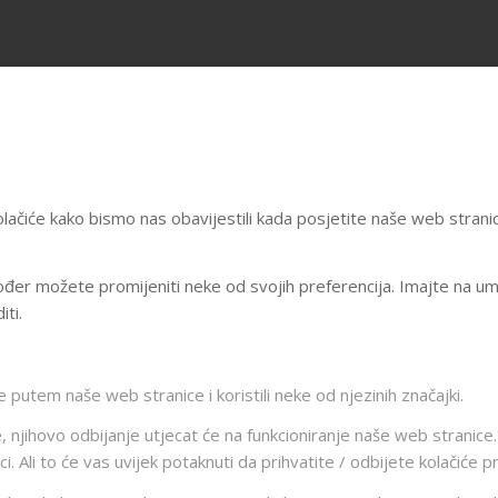
lačiće kako bismo nas obavijestili kada posjetite naše web stranic
Također možete promijeniti neke od svojih preferencija. Imajte na u
ti.
 putem naše web stranice i koristili neke od njezinih značajki.
 njihovo odbijanje utjecat će na funkcioniranje naše web stranice. 
ci. Ali to će vas uvijek potaknuti da prihvatite / odbijete kolačiće