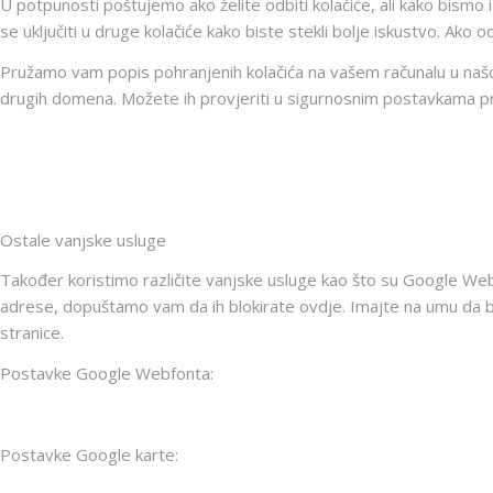
U potpunosti poštujemo ako želite odbiti kolačiće, ali kako bismo i
se uključiti u druge kolačiće kako biste stekli bolje iskustvo. Ako
Pružamo vam popis pohranjenih kolačića na vašem računalu u našoj d
drugih domena. Možete ih provjeriti u sigurnosnim postavkama pr
Ostale vanjske usluge
Također koristimo različite vanjske usluge kao što su Google Web
adrese, dopuštamo vam da ih blokirate ovdje. Imajte na umu da bi
stranice.
Postavke Google Webfonta:
Postavke Google karte: