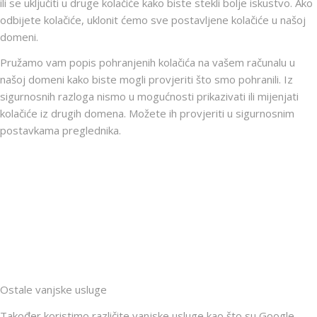
ili se uključiti u druge kolačiće kako biste stekli bolje iskustvo. Ako
odbijete kolačiće, uklonit ćemo sve postavljene kolačiće u našoj
domeni.
Pružamo vam popis pohranjenih kolačića na vašem računalu u
našoj domeni kako biste mogli provjeriti što smo pohranili. Iz
sigurnosnih razloga nismo u mogućnosti prikazivati ili mijenjati
kolačiće iz drugih domena. Možete ih provjeriti u sigurnosnim
postavkama preglednika.
Ostale vanjske usluge
Također koristimo različite vanjske usluge kao što su Google