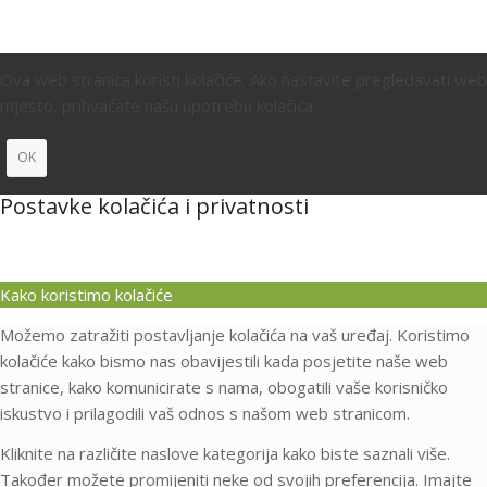
Ova web stranica koristi kolačiće. Ako nastavite pregledavati web
mjesto, prihvaćate našu upotrebu kolačića.
OK
Postavke kolačića i privatnosti
Kako koristimo kolačiće
Možemo zatražiti postavljanje kolačića na vaš uređaj. Koristimo
kolačiće kako bismo nas obavijestili kada posjetite naše web
stranice, kako komunicirate s nama, obogatili vaše korisničko
iskustvo i prilagodili vaš odnos s našom web stranicom.
Kliknite na različite naslove kategorija kako biste saznali više.
Također možete promijeniti neke od svojih preferencija. Imajte